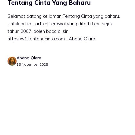
Tentang Cinta Yang Baharu
Selamat datang ke laman Tentang Cinta yang baharu.
Untuk artikel-artikel terawal yang diterbitkan sejak
tahun 2007, boleh baca di sini
https://v1.tentangcinta.com. -Abang Qiara.
Abang Qiara
15 November 2025