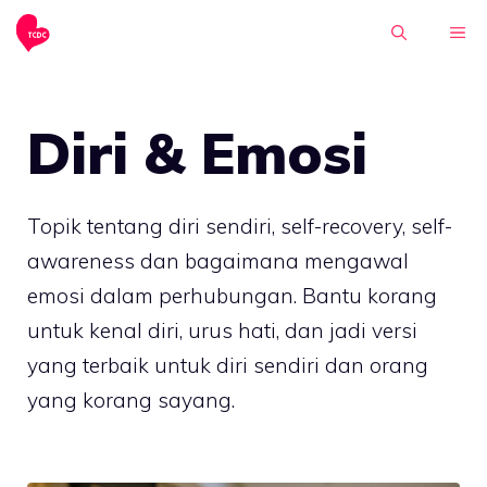
Skip
ME
to
content
Diri & Emosi
Topik tentang diri sendiri, self-recovery, self-
awareness dan bagaimana mengawal
emosi dalam perhubungan. Bantu korang
untuk kenal diri, urus hati, dan jadi versi
yang terbaik untuk diri sendiri dan orang
yang korang sayang.