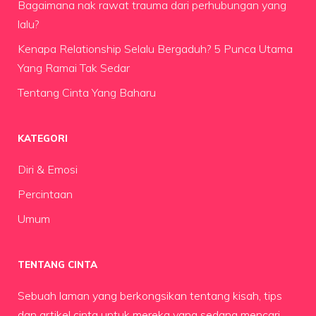
Bagaimana nak rawat trauma dari perhubungan yang
lalu?
Kenapa Relationship Selalu Bergaduh? 5 Punca Utama
Yang Ramai Tak Sedar
Tentang Cinta Yang Baharu
KATEGORI
Diri & Emosi
Percintaan
Umum
TENTANG CINTA
Sebuah laman yang berkongsikan tentang kisah, tips
dan artikel cinta untuk mereka yang sedang mencari