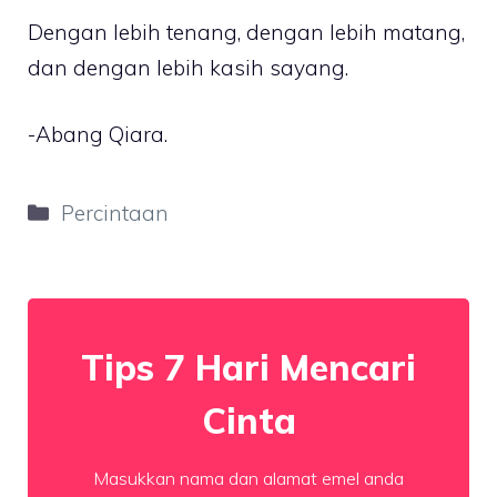
Dengan lebih tenang, dengan lebih matang,
dan dengan lebih kasih sayang.
-Abang Qiara.
Categories
Percintaan
Tips 7 Hari Mencari
Cinta
Masukkan nama dan alamat emel anda